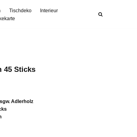
n
Tischdeko
Interieur
kekarte
n 45 Sticks
sgw. Adlerholz
cks
m