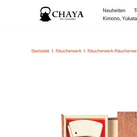
Neuheiten
T
Zum
Kimono, Yukata
Inhalt
springen
Startseite
\
Räucherwerk
\
Räucherwerk-Räucherwe