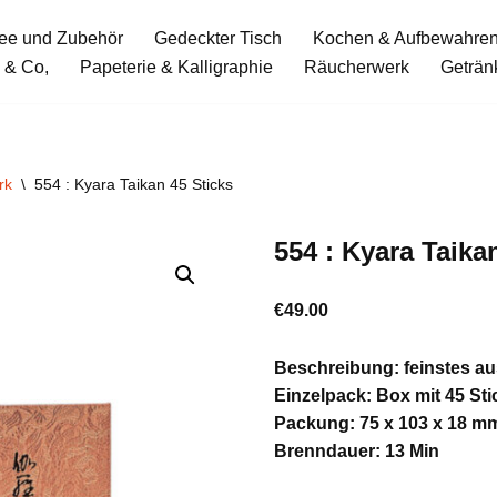
ee und Zubehör
Gedeckter Tisch
Kochen & Aufbewahre
 & Co,
Papeterie & Kalligraphie
Räucherwerk
Geträn
rk
\
554 : Kyara Taikan 45 Sticks
554 : Kyara Taika
€
49.00
Beschreibung: feinstes au
Einzelpack: Box mit 45 Sti
Packung: 75 x 103 x 18 m
Brenndauer: 13 Min