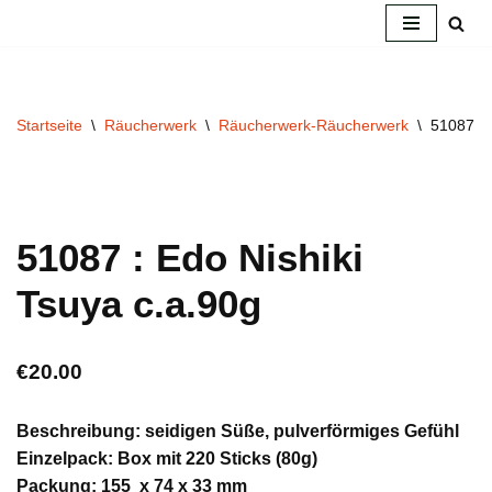
Zum
Inhalt
springen
Startseite
\
Räucherwerk
\
Räucherwerk-Räucherwerk
\
51087 : 
51087 : Edo Nishiki
Tsuya c.a.90g
€
20.00
Beschreibung: seidigen Süße, pulverförmiges Gefühl
Einzelpack: Box mit 220 Sticks (80g)
Packung: 155 x 74 x 33 mm