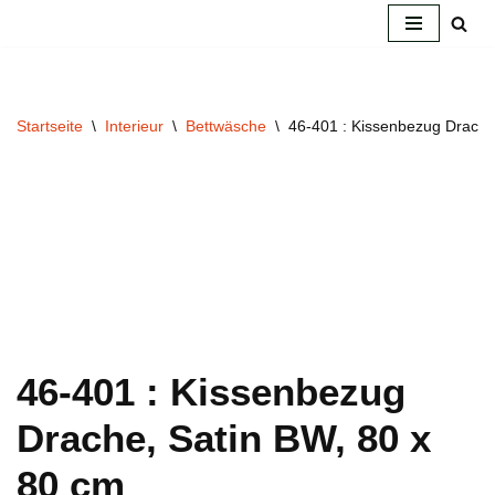
Zum
Inhalt
springen
Startseite
\
Interieur
\
Bettwäsche
\
46-401 : Kissenbezug Drache
46-401 : Kissenbezug
Drache, Satin BW, 80 x
80 cm