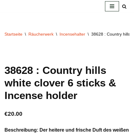
Zum
Inhalt
springen
Startseite
\
Räucherwerk
\
Incensehalter
\
38628 : Country hills w
38628 : Country hills
white clover 6 sticks &
Incense holder
€
20.00
Beschreibung: Der heitere und frische Duft des weißen