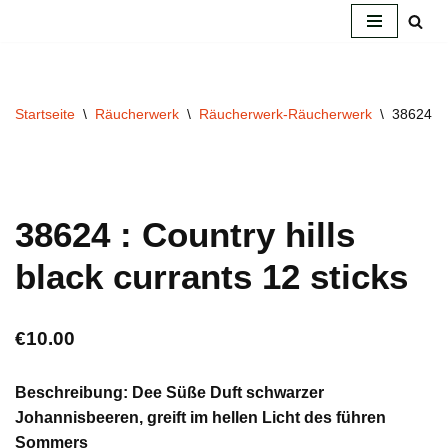
Zum
Inhalt
springen
Startseite
\
Räucherwerk
\
Räucherwerk-Räucherwerk
\
38624 : C
38624 : Country hills
black currants 12 sticks
€
10.00
Beschreibung: Dee Süße Duft schwarzer
Johannisbeeren, greift im hellen Licht des führen
Sommers