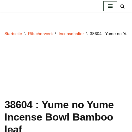
Zum
Inhalt
springen
Startseite
\
Räucherwerk
\
Incensehalter
\
38604 : Yume no Yume
38604 : Yume no Yume
Incense Bowl Bamboo
leaf