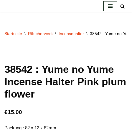
Zum
Inhalt
springen
Startseite
\
Räucherwerk
\
Incensehalter
\
38542 : Yume no Yume 
38542 : Yume no Yume
Incense Halter Pink plum
flower
€
15.00
Packung : 82 x 12 x 82mm