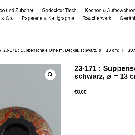
ee und Zubehör
Gedeckter Tisch
Kochen & Aufbewahre
 & Co,
Papeterie & Kalligraphie
Räucherwerk
Geträn
\
23-171 : Suppenschale Ume m. Deckel, schwarz, ø = 13 cm; H = 10
23-171 : Suppens
schwarz, ø = 13 c
€
8.00