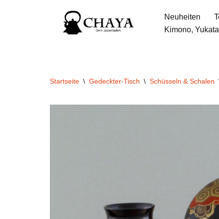
Neuheiten
T
Zum
Kimono, Yukata
Inhalt
springen
Startseite
\
Gedeckter-Tisch
\
Schüsseln & Schalen