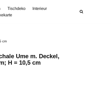
n
Tischdeko
Interieur
kekarte
,5 cm
chale Ume m. Deckel,
m; H = 10,5 cm