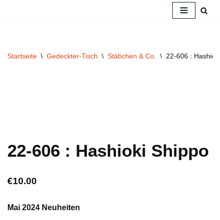
Zum
Inhalt
springen
Startseite
\
Gedeckter-Tisch
\
Stäbchen & Co.
\
22-606 : Hashiok
22-606 : Hashioki Shippo
€
10.00
Mai 2024 Neuheiten