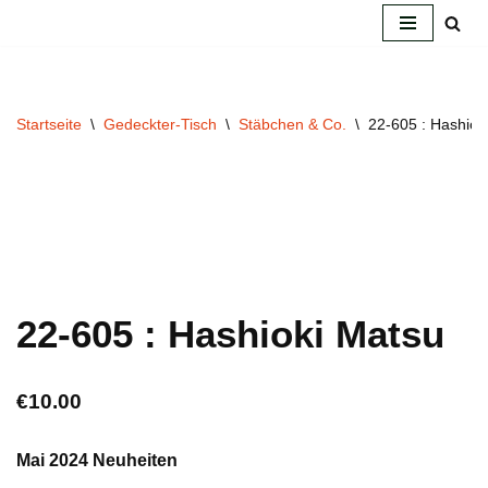
Zum
Inhalt
springen
Startseite
\
Gedeckter-Tisch
\
Stäbchen & Co.
\
22-605 : Hashiok
22-605 : Hashioki Matsu
€
10.00
Mai 2024 Neuheiten