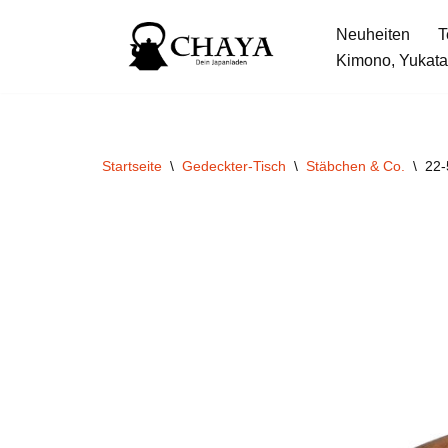
Neuheiten
T
Zum
Kimono, Yukata
Inhalt
springen
Startseite
\
Gedeckter-Tisch
\
Stäbchen & Co.
\
22-