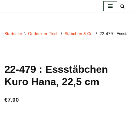
Zum
Inhalt
springen
Startseite
\
Gedeckter-Tisch
\
Stäbchen & Co.
\
22-479 : Essstä
22-479 : Essstäbchen
Kuro Hana, 22,5 cm
€
7.00