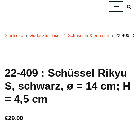
Zum
Inhalt
springen
Startseite
\
Gedeckter-Tisch
\
Schüsseln & Schalen
\
22-409 : Sc
22-409 : Schüssel Rikyu
S, schwarz, ø = 14 cm; H
= 4,5 cm
€
29.00