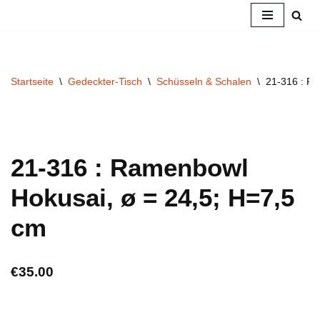
Zum
Inhalt
springen
Startseite
\
Gedeckter-Tisch
\
Schüsseln & Schalen
\
21-316 : Ra
21-316 : Ramenbowl
Hokusai, ø = 24,5; H=7,5
cm
€
35.00