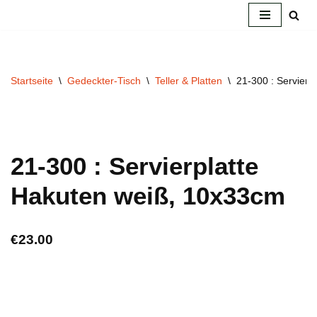
Zum
Inhalt
springen
Startseite
\
Gedeckter-Tisch
\
Teller & Platten
\
21-300 : Servierp
21-300 : Servierplatte
Hakuten weiß, 10x33cm
€
23.00