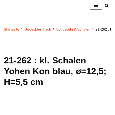
Zum
Inhalt
springen
Startseite
\
Gedeckter-Tisch
\
Schüsseln & Schalen
\
21-262 : kl
21-262 : kl. Schalen
Yohen Kon blau, ø=12,5;
H=5,5 cm