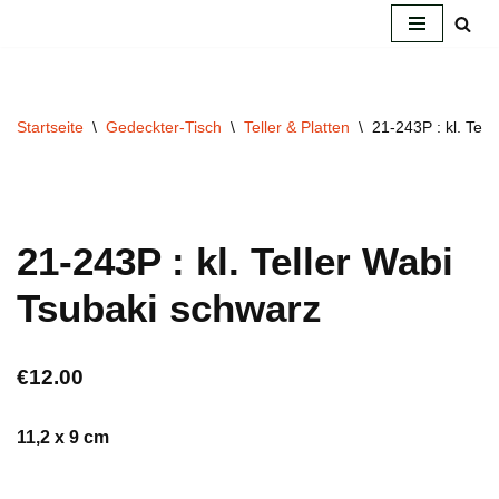
Zum
Inhalt
springen
Startseite
\
Gedeckter-Tisch
\
Teller & Platten
\
21-243P : kl. Tel
21-243P : kl. Teller Wabi
Tsubaki schwarz
€
12.00
11,2 x 9 cm