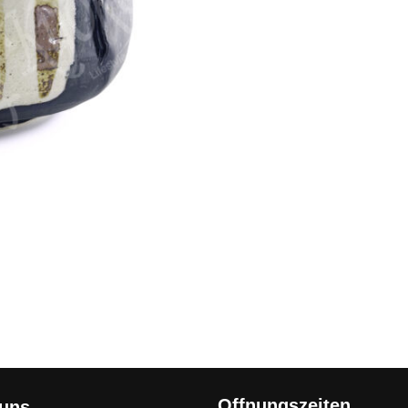
Offnungszeiten
 uns