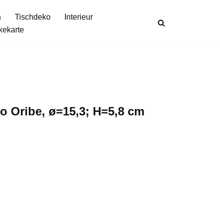
n
Tischdeko
Interieur
kekarte
o Oribe, ø=15,3; H=5,8 cm