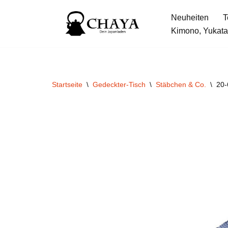
Neuheiten
T
Zum
Kimono, Yukata
Inhalt
springen
Startseite
\
Gedeckter-Tisch
\
Stäbchen & Co.
\
20-