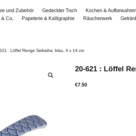
ee und Zubehör
Gedeckter Tisch
Kochen & Aufbewahre
 & Co,
Papeterie & Kalligraphie
Räucherwerk
Geträn
621 : Löffel Renge Seikaiha, blau, 4 x 14 cm
20-621 : Löffel R
€
7.50