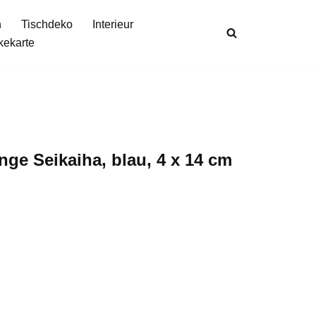
n
Tischdeko
Interieur
kekarte
enge Seikaiha, blau, 4 x 14 cm