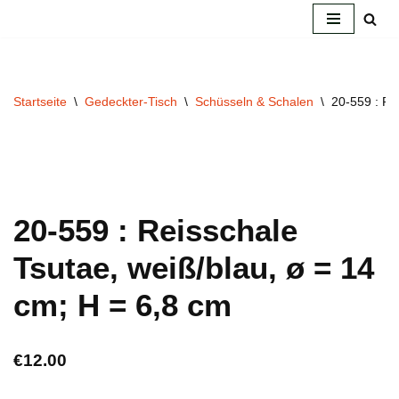
Zum
Inhalt
springen
Startseite
\
Gedeckter-Tisch
\
Schüsseln & Schalen
\
20-559 : Re
20-559 : Reisschale
Tsutae, weiß/blau, ø = 14
cm; H = 6,8 cm
€
12.00