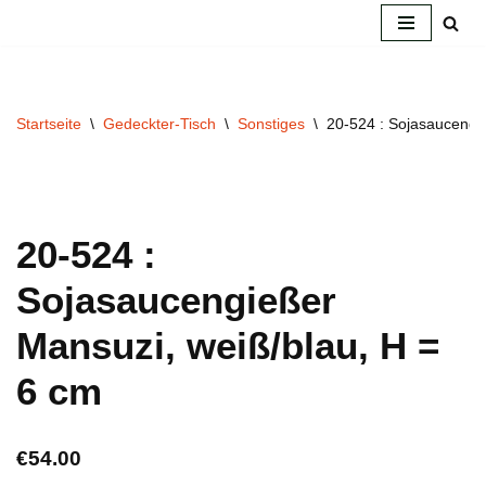
Zum
Inhalt
springen
Startseite
\
Gedeckter-Tisch
\
Sonstiges
\
20-524 : Sojasaucengi
20-524 :
Sojasaucengießer
Mansuzi, weiß/blau, H =
6 cm
€
54.00