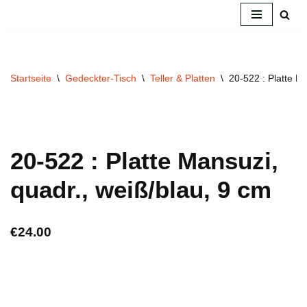
Zum
Inhalt
springen
Startseite
\
Gedeckter-Tisch
\
Teller & Platten
\
20-522 : Platte M
20-522 : Platte Mansuzi,
quadr., weiß/blau, 9 cm
€
24.00