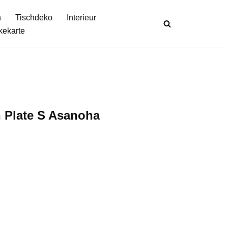
n
Tischdeko
Interieur
kekarte
n Plate S Asanoha