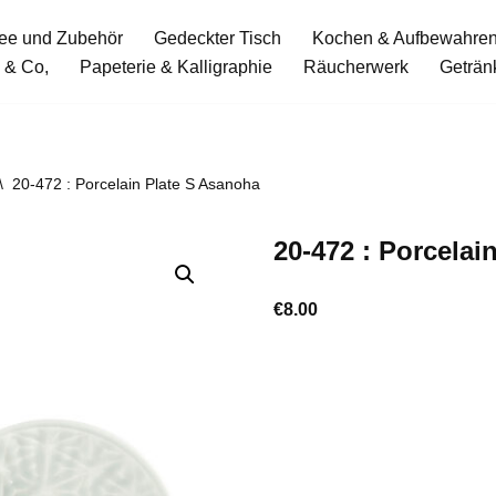
ee und Zubehör
Gedeckter Tisch
Kochen & Aufbewahre
 & Co,
Papeterie & Kalligraphie
Räucherwerk
Geträn
\
20-472 : Porcelain Plate S Asanoha
20-472 : Porcelai
€
8.00