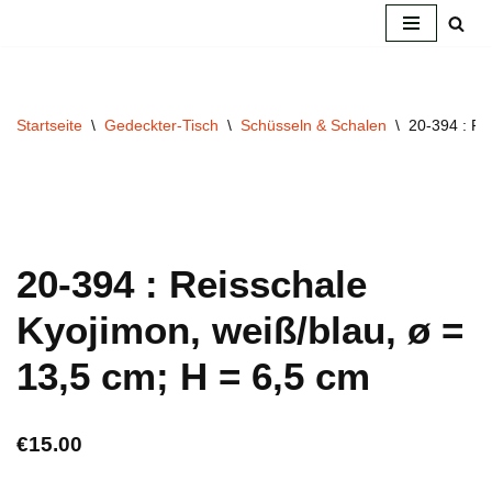
Zum
Inhalt
springen
Startseite
\
Gedeckter-Tisch
\
Schüsseln & Schalen
\
20-394 : Re
20-394 : Reisschale
Kyojimon, weiß/blau, ø =
13,5 cm; H = 6,5 cm
€
15.00