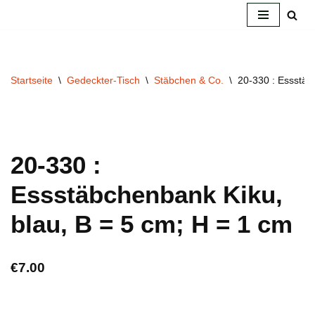
Zum
Inhalt
springen
Startseite
\
Gedeckter-Tisch
\
Stäbchen & Co.
\
20-330 : Essstäb
20-330 :
Essstäbchenbank Kiku,
blau, B = 5 cm; H = 1 cm
€
7.00