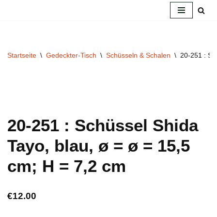
Zum
Inhalt
springen
Startseite
\
Gedeckter-Tisch
\
Schüsseln & Schalen
\
20-251 : Sc
20-251 : Schüssel Shida
Tayo, blau, ø = ø = 15,5
cm; H = 7,2 cm
€
12.00