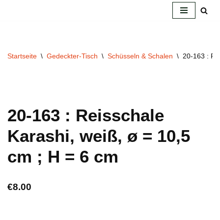
Zum
Inhalt
springen
Startseite
\
Gedeckter-Tisch
\
Schüsseln & Schalen
\
20-163 : Re
20-163 : Reisschale
Karashi, weiß, ø = 10,5
cm ; H = 6 cm
€
8.00