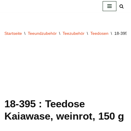
Zum
Inhalt
springen
Startseite
\
Teeundzubehör
\
Teezubehör
\
Teedosen
\
18-395 :
18-395 : Teedose
Kaiawase, weinrot, 150 g