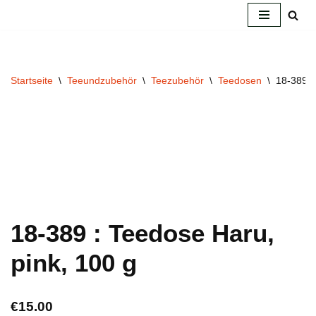
Zum
Inhalt
springen
Startseite
\
Teeundzubehör
\
Teezubehör
\
Teedosen
\
18-389 :
18-389 : Teedose Haru,
pink, 100 g
€
15.00