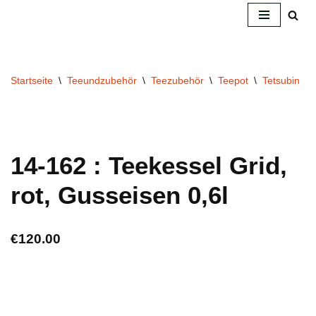
Zum
Inhalt
springen
Startseite
\
Teeundzubehör
\
Teezubehör
\
Teepot
\
Tetsubin
\
14-162 : Teekessel Grid,
rot, Gusseisen 0,6l
€
120.00