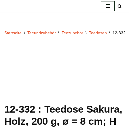
Zum
Inhalt
springen
Startseite
\
Teeundzubehör
\
Teezubehör
\
Teedosen
\
12-332 :
12-332 : Teedose Sakura,
Holz, 200 g, ø = 8 cm; H