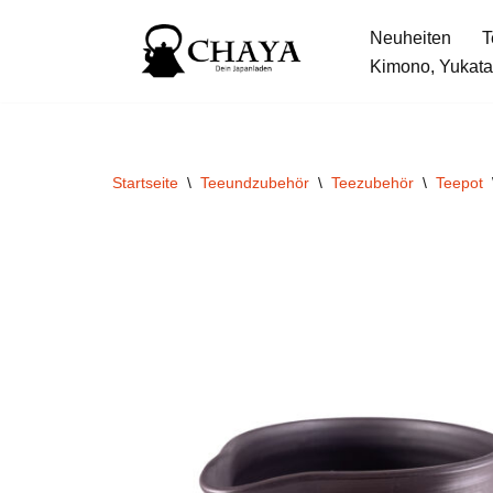
Neuheiten
T
Zum
Kimono, Yukata
Inhalt
springen
Startseite
\
Teeundzubehör
\
Teezubehör
\
Teepot