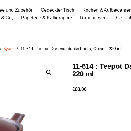
ee und Zubehör
Gedeckter Tisch
Kochen & Aufbewahre
 & Co,
Papeterie & Kalligraphie
Räucherwerk
Geträn
\
Kyusu
\
11-614 : Teepot Daruma, dunkelbraun, Obiami, 220 ml
11-614 : Teepot 
220 ml
€
60.00