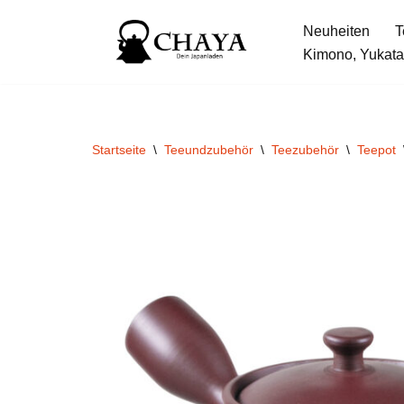
Neuheiten
T
Zum
Kimono, Yukata
Inhalt
springen
Startseite
\
Teeundzubehör
\
Teezubehör
\
Teepot