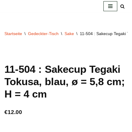
Zum
Inhalt
springen
Startseite
\
Gedeckter-Tisch
\
Sake
\
11-504 : Sakecup Tegaki To
11-504 : Sakecup Tegaki
Tokusa, blau, ø = 5,8 cm;
H = 4 cm
€
12.00