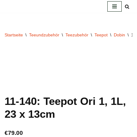
Zum
Inhalt
springen
Startseite
\
Teeundzubehör
\
Teezubehör
\
Teepot
\
Dobin
\
11
11-140: Teepot Ori 1, 1L,
23 x 13cm
€
79.00