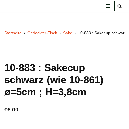
Zum
Inhalt
springen
Startseite
\
Gedeckter-Tisch
\
Sake
\
10-883 : Sakecup schwarz 
10-883 : Sakecup
schwarz (wie 10-861)
ø=5cm ; H=3,8cm
€
6.00