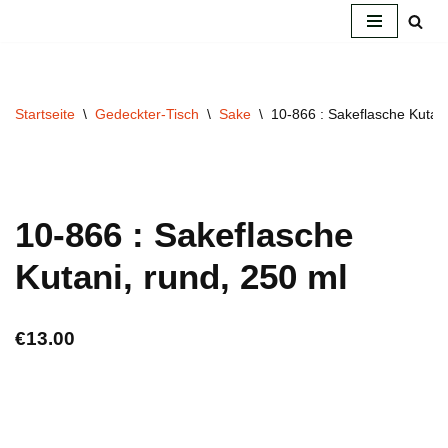
Zum
Inhalt
springen
Startseite
\
Gedeckter-Tisch
\
Sake
\
10-866 : Sakeflasche Kutani
10-866 : Sakeflasche
Kutani, rund, 250 ml
€
13.00