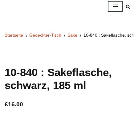
Zum
Inhalt
springen
Startseite
\
Gedeckter-Tisch
\
Sake
\
10-840 : Sakeflasche, schw
10-840 : Sakeflasche,
schwarz, 185 ml
€
16.00