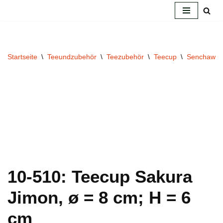
Zum
Inhalt
springen
Startseite
\
Teeundzubehör
\
Teezubehör
\
Teecup
\
Senchawa
10-510: Teecup Sakura
Jimon, ø = 8 cm; H = 6
cm