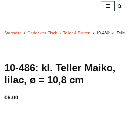
Zum
Inhalt
springen
Startseite
\
Gedeckter-Tisch
\
Teller & Platten
\
10-486: kl. Teller 
10-486: kl. Teller Maiko,
lilac, ø = 10,8 cm
€
6.00