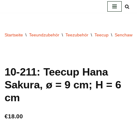
Zum
Inhalt
springen
Startseite
\
Teeundzubehör
\
Teezubehör
\
Teecup
\
Senchawa
10-211: Teecup Hana
Sakura, ø = 9 cm; H = 6
cm
€
18.00