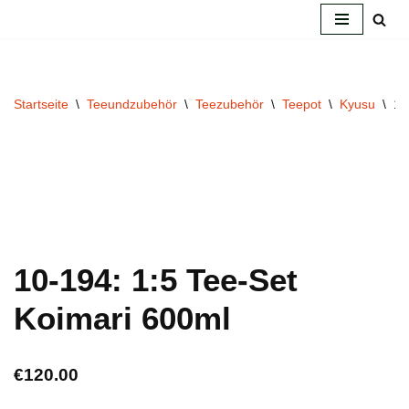
Zum
Inhalt
springen
Startseite
\
Teeundzubehör
\
Teezubehör
\
Teepot
\
Kyusu
\
10
10-194: 1:5 Tee-Set
Koimari 600ml
€
120.00