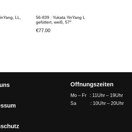
inYang, LL,
56-839 : Yukata YinYang L
gefüttert, weiß, 57″
€
77.00
Offnungszeiten
 uns
Mo – Fr : 11Uhr – 19Uhr
Sa : 10Uhr – 20Uhr
essum
nschutz