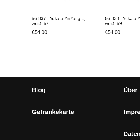
56-837 : Yukata YinYang L,
56-838 : Yukata Y
weiß, 57″
weiß, 59″
€
54.00
€
54.00
Blog
Über
Getränkekarte
Impr
Date