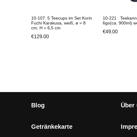
10-107: 5 Teecups im Set Korin
10-221 : Teekan
Fuchi Karakusa, weiß, ø = 8
6go(ca. 900ml) w
cm; H = 6,5 cm
€
49.00
€
129.00
Blog
Über
Getränkekarte
Impr