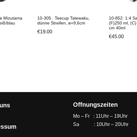
ne Mizutama
10-305 : Teecup Tatewaku,
10-852: 1:4 S
eiß/blau
dünne Streifen, ø=9,6cm
(F)250 ml, (C)
cm 40ml
€
19.00
€
45.00
Offnungszeiten
 uns
Mo – Fr : 11Uhr – 19Uhr
Sa : 10Uhr – 20Uhr
essum