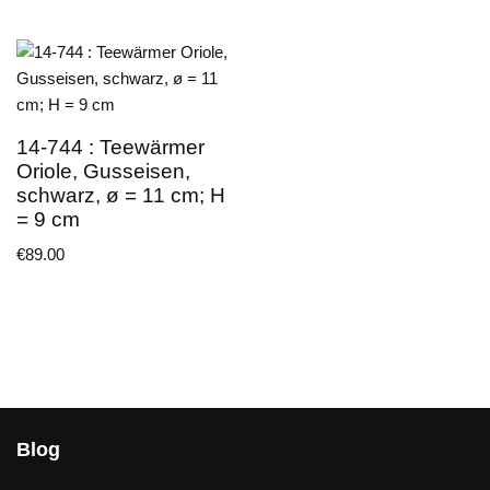
14-744 : Teewärmer
Oriole, Gusseisen,
schwarz, ø = 11 cm; H
= 9 cm
€
89.00
Blog