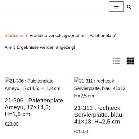
Zum
Inhalt
springen
Startseite
\
Produkte verschlagwortet mit „Palettenplate“
Alle 3 Ergebnisse werden angezeigt
21-306 : Palettenplate
Ameyu, 17×14,5;
21-311 : rechteck
H=1,8 cm
Servierplatte, blau,
41×13; H=2,5 cm
€
23.00
€
75.00