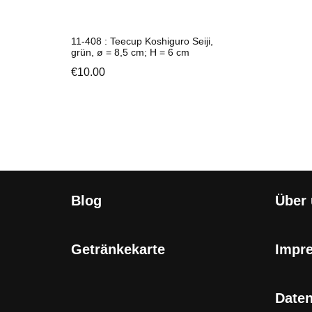
11-408 : Teecup Koshiguro Seiji,
grün, ø = 8,5 cm; H = 6 cm
€
10.00
Blog
Über
Getränkekarte
Impr
Date