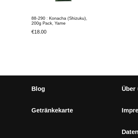
88-290 : Konacha (Shizuku),
200g Pack, Yame
€
18.00
Blog
Über
Getränkekarte
Impr
Date