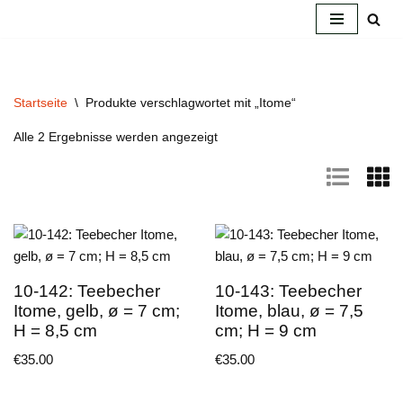
Zum
Inhalt
springen
Startseite
\
Produkte verschlagwortet mit „Itome“
Alle 2 Ergebnisse werden angezeigt
10-142: Teebecher
10-143: Teebecher
Itome, gelb, ø = 7 cm;
Itome, blau, ø = 7,5
H = 8,5 cm
cm; H = 9 cm
€
35.00
€
35.00