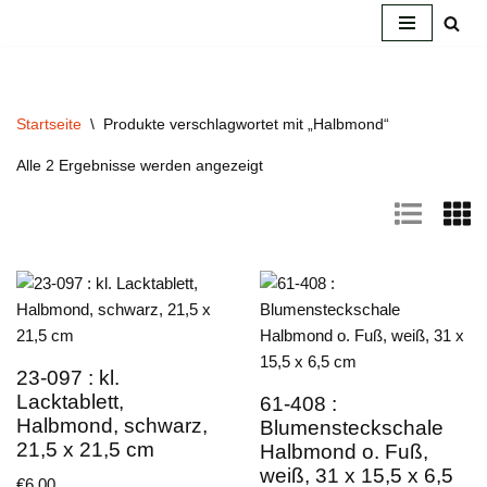
Zum
Inhalt
springen
Startseite
\
Produkte verschlagwortet mit „Halbmond“
Alle 2 Ergebnisse werden angezeigt
23-097 : kl.
Lacktablett,
61-408 :
Halbmond, schwarz,
Blumensteckschale
21,5 x 21,5 cm
Halbmond o. Fuß,
weiß, 31 x 15,5 x 6,5
€
6.00